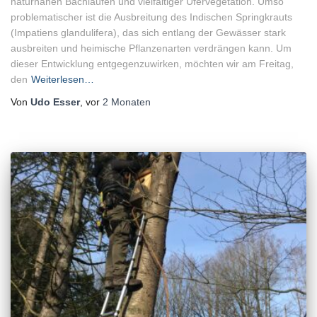
naturnahen Bachläufen und vielfältiger Ufervegetation. Umso
problematischer ist die Ausbreitung des Indischen Springkrauts
(Impatiens glandulifera), das sich entlang der Gewässer stark
ausbreiten und heimische Pflanzenarten verdrängen kann. Um
dieser Entwicklung entgegenzuwirken, möchten wir am Freitag,
den
Weiterlesen…
Von
Udo Esser
, vor
2 Monaten