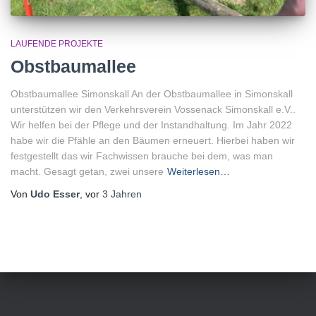
LAUFENDE PROJEKTE
Obstbaumallee
Obstbaumallee Simonskall An der Obstbaumallee in Simonskall
unterstützen wir den Verkehrsverein Vossenack Simonskall e.V..
Wir helfen bei der Pflege und der Instandhaltung. Im Jahr 2022
habe wir die Pfähle an den Bäumen erneuert. Hierbei haben wir
festgestellt das wir Fachwissen brauche bei dem, was man
macht. Gesagt getan, zwei unsere
Weiterlesen…
Von
Udo Esser
, vor
3 Jahren