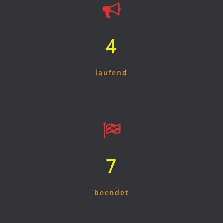
4
laufend
7
beendet