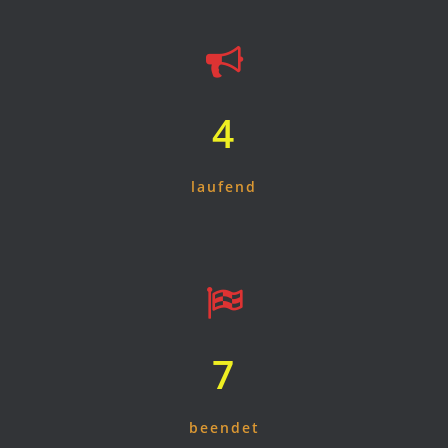
4
laufend
7
beendet