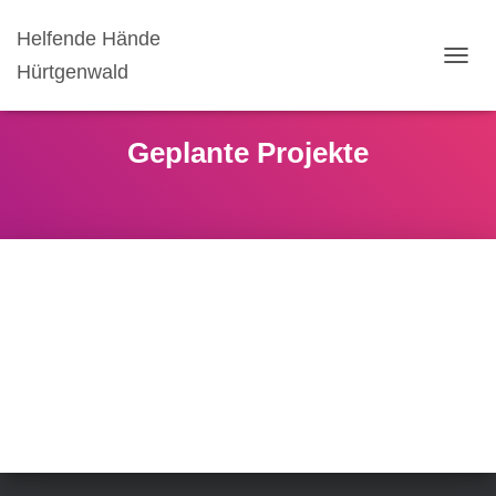
Helfende Hände
Hürtgenwald
NAVIG
UMSC
Geplante Projekte