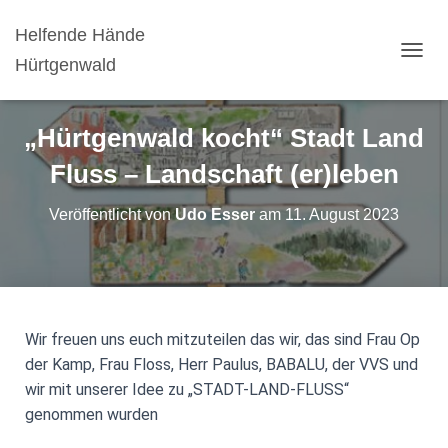
Helfende Hände
Hürtgenwald
N
A
V
I
„Hürtgenwald kocht“ Stadt Land
G
A
Fluss – Landschaft (er)leben
T
I
Veröffentlicht von
Udo Esser
am
11. August 2023
O
N
U
M
S
C
H
Wir freuen uns euch mitzuteilen das wir, das sind Frau Op
A
der Kamp, Frau Floss, Herr Paulus, BABALU, der VVS und
L
wir mit unserer Idee zu „STADT-LAND-FLUSS“
T
E
genommen wurden
N