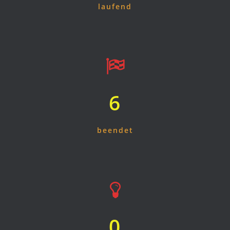
laufend
7
beendet
0