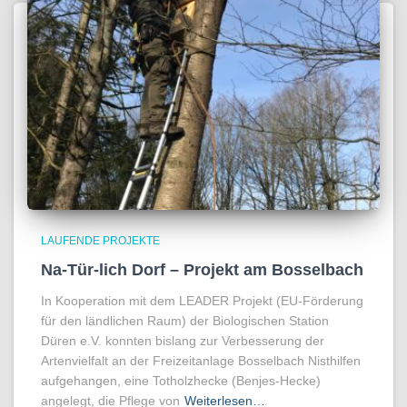
LAUFENDE PROJEKTE
Na-Tür-lich Dorf – Projekt am Bosselbach
In Kooperation mit dem LEADER Projekt (EU-Förderung
für den ländlichen Raum) der Biologischen Station
Düren e.V. konnten bislang zur Verbesserung der
Artenvielfalt an der Freizeitanlage Bosselbach Nisthilfen
aufgehangen, eine Totholzhecke (Benjes-Hecke)
angelegt, die Pflege von
Weiterlesen…